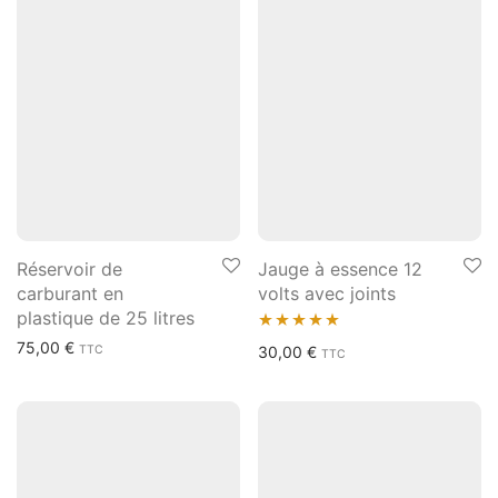
Réservoir de
Jauge à essence 12
carburant en
volts avec joints
plastique de 25 litres
75,00
€
Note
5.00
TTC
30,00
€
TTC
sur 5